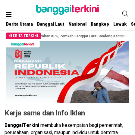
Berita Utama
Banggai Laut
Nasional
Bangkep
Luwuk
S
ut
Tindak Lanjut Arahan KPK, Pemkab Banggai Laut Gandeng Kantor Perta
BERITA TERKINI
Kerja sama dan Info Iklan
BanggaiTerkini
membuka kesempatan bagi pemerintah,
perusahaan, organisasi, maupun individu untuk bermitra