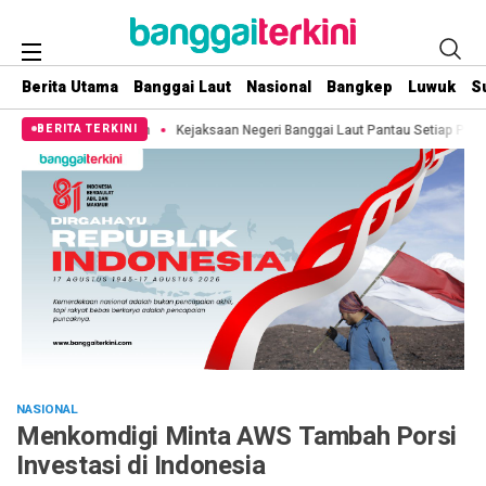
Berita Utama
Banggai Laut
Nasional
Bangkep
Luwuk
S
Putih
Kejaksaan Negeri Banggai Laut Pantau Setiap Pemberitaan Terkait Te
BERITA TERKINI
NASIONAL
Menkomdigi Minta AWS Tambah Porsi
Investasi di Indonesia