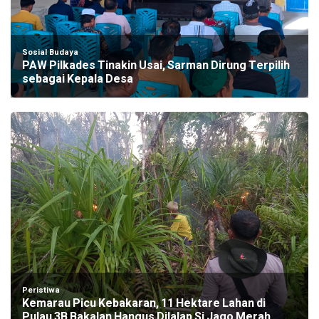
Sosial Budaya
PAW Pilkades Tinakin Usai, Sarman Dirung Terpilih
sebagai Kepala Desa
Peristiwa
Kemarau Picu Kebakaran, 11 Hektare Lahan di
Pulau 3B Bakalan Hangus Dilalap Si Jago Merah