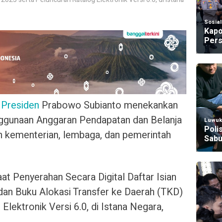
Sosia
Kapo
Pers
–
Presiden
Prabowo Subianto menekankan
nggunaan Anggaran Pendapatan dan Belanja
Luwuk
Poli
 kementerian, lembaga, dan pemerintah
Sabu
aat Penyerahan Secara Digital Daftar Isian
an Buku Alokasi Transfer ke Daerah (TKD)
Elektronik Versi 6.0, di Istana Negara,