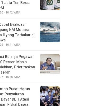
 1 Juta Ton Beras
PM
26 - 10:42 WITA
Cepat Evakuasi
pang KM Mutiara
 II yang Terbakar di
awa
26 - 10:41 WITA
asi Belanja Pegawai
30 Persen Masih
lehkan, Prioritaskan
Daerah
26 - 16:40 WITA
ntah Pusat Harus
at Penyaluran
 Bayar DBH Atasi
uan Fiskal Daerah