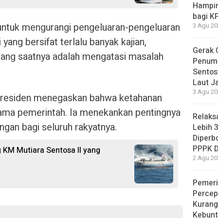
Hampir
bagi K
 untuk mengurangi pengeluaran-pengeluaran
3 Agu 20
yang bersifat terlalu banyak kajian,
Gerak 
rang saatnya adalah mengatasi masalah
Penum
Sentosa
Laut J
3 Agu 20
Presiden menegaskan bahwa ketahanan
tama pemerintah. Ia menekankan pentingnya
Relaks
gan bagi seluruh rakyatnya.
Lebih 
Diperbo
PPPK 
KM Mutiara Sentosa II yang
2 Agu 20
Pemeri
Percep
Kurang
Kebunt