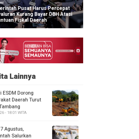
mi
rintah Pusat Harus Percepat
aluran Kurang Bayar DBH Atasi
ntuan Fiskal Daerah
ita Lainnya
i ESDM Dorong
akat Daerah Turut
 Tambang
26 - 18:01 WITA
17 Agustus,
ntah Salurkan