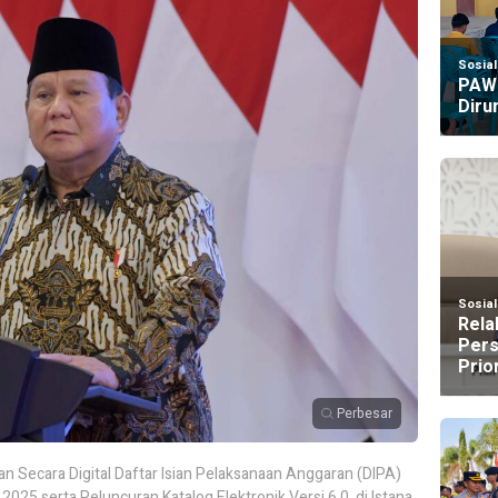
Sosia
PAW 
Diru
Sosia
Rela
Pers
Prio
Perbesar
 Secara Digital Daftar Isian Pelaksanaan Anggaran (DIPA)
025 serta Peluncuran Katalog Elektronik Versi 6.0, di Istana