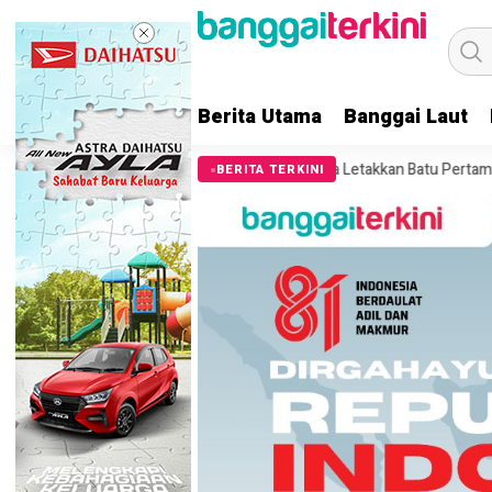
Berita Utama
Banggai Laut
pati Sofyan Kaepa Letakkan Batu Pertama Pembangunan Masjid Jami A
BERITA TERKINI