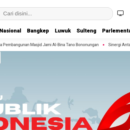
Nasional
Bangkep
Luwuk
Sulteng
Parlementa
l-Bina Tano Bononungan
Sinergi Antar Instansi, Kepala Kantor Per