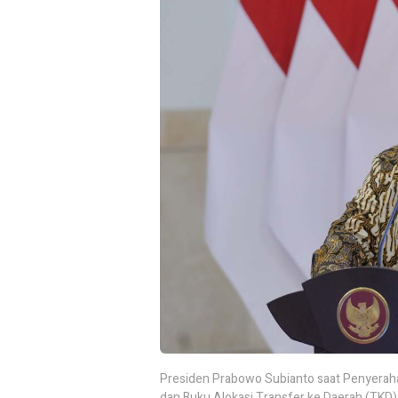
Presiden Prabowo Subianto saat Penyerahan
dan Buku Alokasi Transfer ke Daerah (TKD) 2