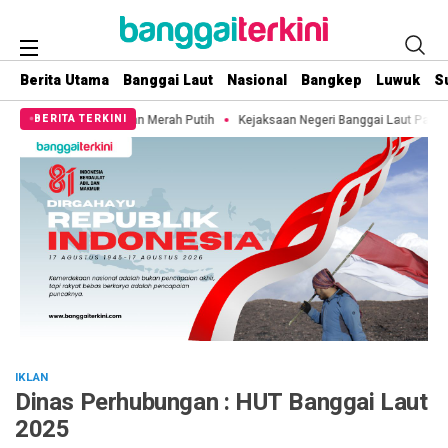
Berita Utama
Banggai Laut
Nasional
Bangkep
Luwuk
S
 Nelayan Merah Putih
Kejaksaan Negeri Banggai Laut Pantau Setiap Pemberi
BERITA TERKINI
IKLAN
Dinas Perhubungan : HUT Banggai Laut
2025