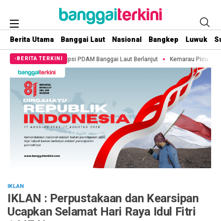
Berita Utama
Banggai Laut
Nasional
Bangkep
Luwuk
S
s Korupsi PDAM Banggai Laut Berlanjut
Kemarau Picu Kebakaran, 11 Hektare
BERITA TERKINI
IKLAN
IKLAN : Perpustakaan dan Kearsipan
Ucapkan Selamat Hari Raya Idul Fitri