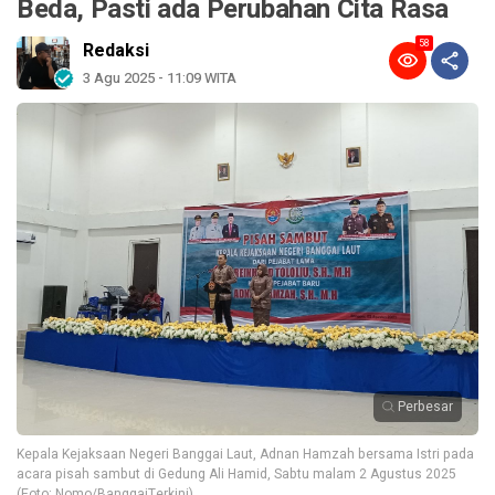
Beda, Pasti ada Perubahan Cita Rasa
58
Redaksi
3 Agu 2025 - 11:09 WITA
Perbesar
Kepala Kejaksaan Negeri Banggai Laut, Adnan Hamzah bersama Istri pada
acara pisah sambut di Gedung Ali Hamid, Sabtu malam 2 Agustus 2025
(Foto: Nomo/BanggaiTerkini)