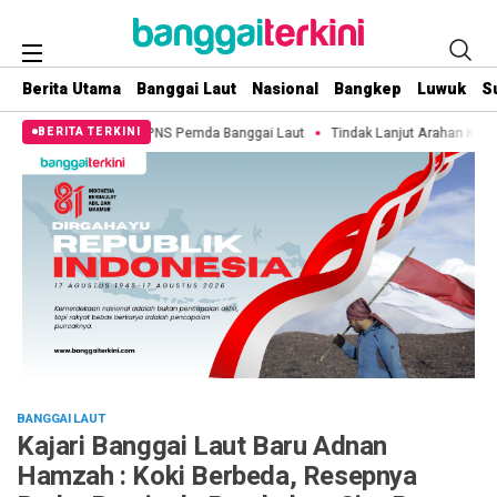
Berita Utama
Banggai Laut
Nasional
Bangkep
Luwuk
S
SK PNS Pemda Banggai Laut
Tindak Lanjut Arahan KPK, Pemkab Banggai Laut
BERITA TERKINI
BANGGAI LAUT
Kajari Banggai Laut Baru Adnan
Hamzah : Koki Berbeda, Resepnya