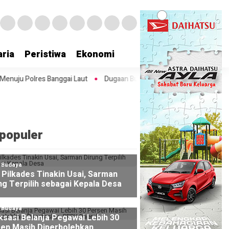
ria
Peristiwa
Ekonomi
gai Laut
Dugaan Bully Terjadi! Pengawasan Perlu Diperkuat untuk 
populer
l Budaya
Pilkades Tinakin Usai, Sarman
ng Terpilih sebagai Kepala Desa
l Budaya
ksasi Belanja Pegawai Lebih 30
en Masih Diperbolehkan,