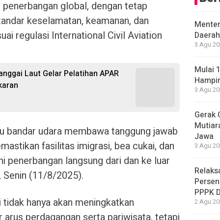
n penerbangan global, dengan tetap
ndar keselamatan, keamanan, dan
Menter
i regulasi International Civil Aviation
Daerah
3 Agu 20
Mulai 
anggai Laut Gelar Pelatihan APAR
Hampir
akaran
3 Agu 20
Gerak 
Mutiara
uatu bandar udara membawa tanggung jawab
Jawa
astikan fasilitas imigrasi, bea cukai, dan
3 Agu 20
i penerbangan langsung dari dan ke luar
Relaks
, Senin (11/8/2025).
Persen
PPPK 
 tidak hanya akan meningkatkan
2 Agu 20
arus perdagangan serta pariwisata, tetapi