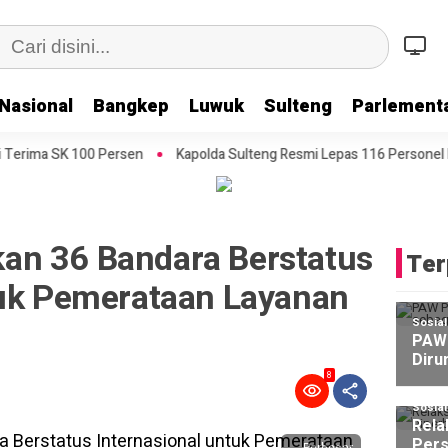
Nasional
Bangkep
Luwuk
Sulteng
Parlementa
rsen
Kapolda Sulteng Resmi Lepas 116 Personel Menuju Polres Bang
an 36 Bandara Berstatus
Ter
tuk Pemerataan Layanan
Sosia
PAW 
Diru
8
Sosia
Rela
Pers