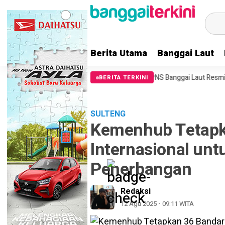
Berita Utama
Banggai Laut
an Kebakaran
70 Orang CPNS Banggai Laut Resmi Terima SK 100 Pe
BERITA TERKINI
SULTENG
Kemenhub Tetapk
Internasional un
Penerbangan
Redaksi
12 Agu 2025 - 09:11 WITA