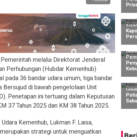
Perbesar
Prio
Sosia
Kapo
Pers
Ekono
Peme
Pemerintah melalui Direktorat Jenderal
Peny
an Perhubungan (Hubdar Kemenhub)
Kebu
al pada 36 bandar udara umum, tiga bandar
a Bersujud di bawah pengelolaan Unit
Luwuk
Poli
). Penetapan ini tertuang dalam Keputusan
Sabu
M 37 Tahun 2025 dan KM 38 Tahun 2025.
 Udara Kemenhub, Lukman F. Laisa,
 merupakan strategi untuk menguatkan
Ber