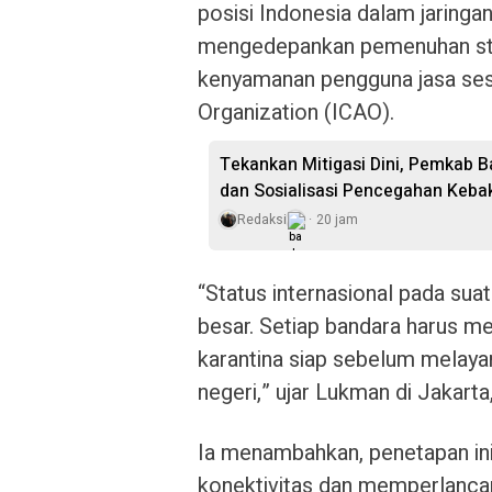
posisi Indonesia dalam jaringa
mengedepankan pemenuhan sta
kenyamanan pengguna jasa sesua
Organization (ICAO).
Tekankan Mitigasi Dini, Pemkab B
dan Sosialisasi Pencegahan Keb
Redaksi
20 jam
“Status internasional pada s
besar. Setiap bandara harus mem
karantina siap sebelum melayan
negeri,” ujar Lukman di Jakarta
Ia menambahkan, penetapan ini
konektivitas dan memperlancar 