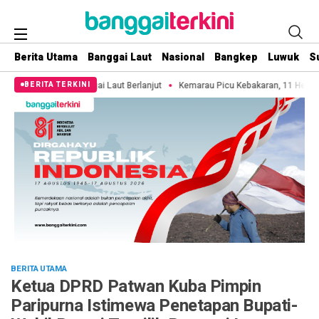
Berita Utama
Banggai Laut
Nasional
Bangkep
Luwuk
S
aut Berlanjut
Kemarau Picu Kebakaran, 11 Hektare Lahan di Pulau 3B Bakal
BERITA TERKINI
BERITA UTAMA
Ketua DPRD Patwan Kuba Pimpin
Paripurna Istimewa Penetapan Bupati-