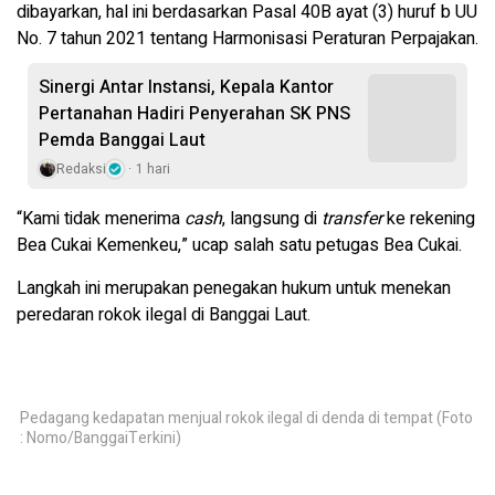
dibayarkan, hal ini berdasarkan Pasal 40B ayat (3) huruf b UU
No. 7 tahun 2021 tentang Harmonisasi Peraturan Perpajakan.
Sinergi Antar Instansi, Kepala Kantor
Pertanahan Hadiri Penyerahan SK PNS
Pemda Banggai Laut
Redaksi
1 hari
“Kami tidak menerima
cash
, langsung di
transfer
ke rekening
Bea Cukai Kemenkeu,” ucap salah satu petugas Bea Cukai.
Langkah ini merupakan penegakan hukum untuk menekan
peredaran rokok ilegal di Banggai Laut.
Pedagang kedapatan menjual rokok ilegal di denda di tempat (Foto
: Nomo/BanggaiTerkini)