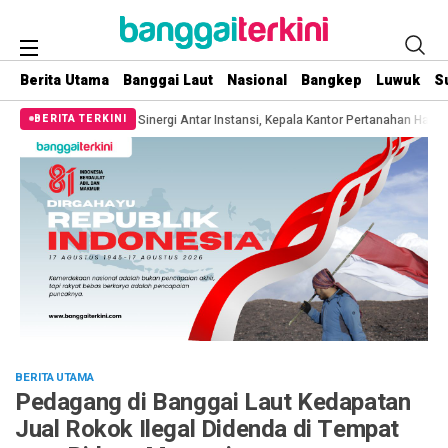
Berita Utama
Banggai Laut
Nasional
Bangkep
Luwuk
S
n
Sinergi Antar Instansi, Kepala Kantor Pertanahan Hadiri Penyerahan SK P
BERITA TERKINI
BERITA UTAMA
Pedagang di Banggai Laut Kedapatan
Jual Rokok Ilegal Didenda di Tempat