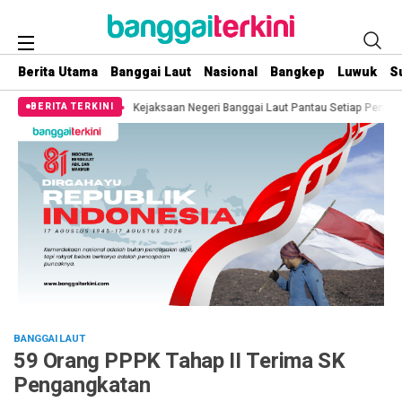
Berita Utama
Banggai Laut
Nasional
Bangkep
Luwuk
S
h
Kejaksaan Negeri Banggai Laut Pantau Setiap Pemberitaan Terkait Temua
BERITA TERKINI
BANGGAI LAUT
59 Orang PPPK Tahap II Terima SK
Pengangkatan