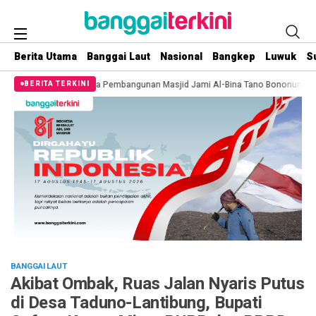
Berita Utama
Banggai Laut
Nasional
Bangkep
Luwuk
S
Pembangunan Masjid Jami Al-Bina Tano Bononungan
Sinergi Antar Instansi
BERITA TERKINI
BANGGAI LAUT
Akibat Ombak, Ruas Jalan Nyaris Putus
di Desa Taduno-Lantibung, Bupati