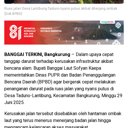
Ruas jalan Desa Lantibung-Taduno nyaris putus akibat diterjang ombak
(Dok.BPBD)
BANGGAI TERKINI, Bangkurung
– Dalam upaya cepat
tanggap darurat terhadap kerusakan infrastruktur akibat
bencana alam. Bupati Banggai Laut Sofyan Kaepa
memerintahkan Dinas PUPR dan Badan Penanggulangan
Bencana Daerah (BPBD) agar bergerak cepat melakukan
penanganan darurat pada ruas jalan yang nyaris putus di
Desa Taduno-Lantibung, Kecamatan Bangkurung, Minggu 29
Juni 2025.
Kerusakan jalan tersebut disebabkan oleh hantaman ombak
laut yang terus menerus menerjang badan jalan hingga
mengancam kelancaran akses masyarakat.