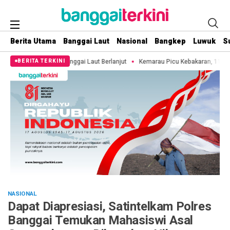
Berita Utama
Banggai Laut
Nasional
Bangkep
Luwuk
S
nggai Laut Berlanjut
Kemarau Picu Kebakaran, 11 Hektare Lahan di Pulau 3
BERITA TERKINI
NASIONAL
Dapat Diapresiasi, Satintelkam Polres
Banggai Temukan Mahasiswi Asal