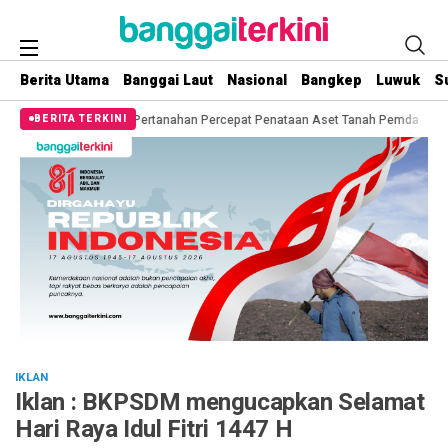
Berita Utama
Banggai Laut
Nasional
Bangkep
Luwuk
S
 Kantor Pertanahan Percepat Penataan Aset Tanah Pemda
Mantap! Berikan 
BERITA TERKINI
IKLAN
Iklan : BKPSDM mengucapkan Selamat
Hari Raya Idul Fitri 1447 H