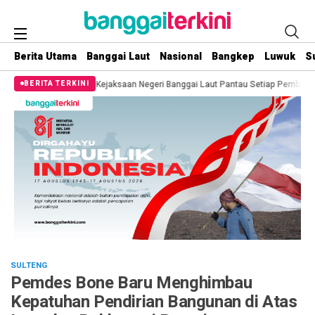
Berita Utama
Banggai Laut
Nasional
Bangkep
Luwuk
S
Kejaksaan Negeri Banggai Laut Pantau Setiap Pemberitaan Terkait Temuan BP
BERITA TERKINI
SULTENG
Pemdes Bone Baru Menghimbau
Kepatuhan Pendirian Bangunan di Atas