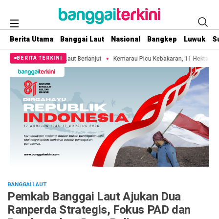
Berita Utama
Banggai Laut
Nasional
Bangkep
Luwuk
S
rlanjut
Kemarau Picu Kebakaran, 11 Hektare Lahan di Pulau 3B Bakalan Han
BERITA TERKINI
BANGGAI LAUT
Pemkab Banggai Laut Ajukan Dua
Ranperda Strategis, Fokus PAD dan