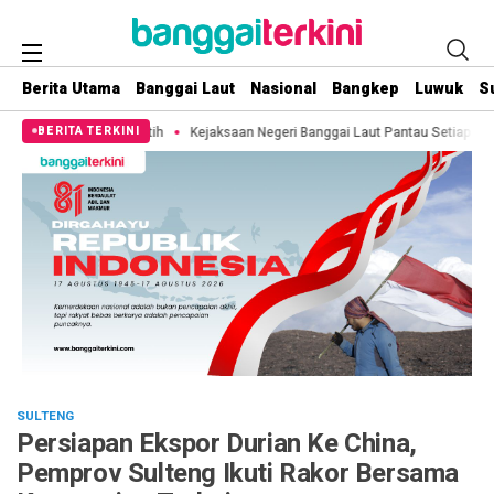
Berita Utama
Banggai Laut
Nasional
Bangkep
Luwuk
S
 Putih
Kejaksaan Negeri Banggai Laut Pantau Setiap Pemberitaan Terkait T
BERITA TERKINI
SULTENG
Persiapan Ekspor Durian Ke China,
Pemprov Sulteng Ikuti Rakor Bersama