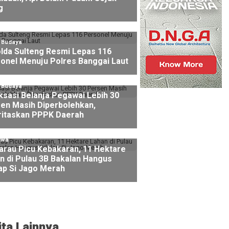
g
l Budaya
lda Sulteng Resmi Lepas 116
onel Menuju Polres Banggai Laut
l Budaya
ksasi Belanja Pegawai Lebih 30
en Masih Diperbolehkan,
ritaskan PPPK Daerah
iwa
rau Picu Kebakaran, 11 Hektare
n di Pulau 3B Bakalan Hangus
lap Si Jago Merah
ita Lainnya