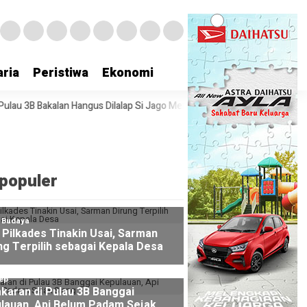
ria
Peristiwa
Ekonomi
gus Dilalap Si Jago Merah
Masyarakat Dapat Jadwal Ukur Tanah yang
populer
l Budaya
Pilkades Tinakin Usai, Sarman
ng Terpilih sebagai Kepala Desa
ep
karan di Pulau 3B Banggai
lauan, Api Belum Padam Sejak