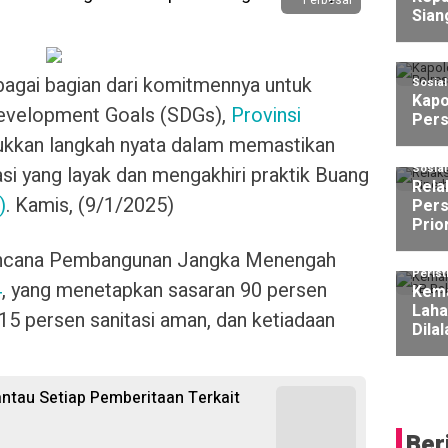
Perbesar
Sian
agai bagian dari komitmennya untuk
Sosia
Kapo
Development Goals (SDGs),
Provinsi
Pers
ukkan langkah nyata dalam memastikan
Sosia
asi yang layak dan mengakhiri praktik Buang
Rela
)
. Kamis, (9/1/2025)
Pers
Prio
Rencana Pembangunan Jangka Menengah
Perist
4
, yang menetapkan sasaran 90 persen
Kema
Laha
 15 persen sanitasi aman, dan ketiadaan
Dila
ntau Setiap Pemberitaan Terkait
Ber