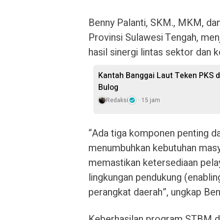
Benny Palanti, SKM., MKM, d
Provinsi Sulawesi Tengah, men
hasil sinergi lintas sektor dan
Kantah Banggai Laut Teken PKS d
Bulog
Redaksi
15 jam
“Ada tiga komponen penting da
menumbuhkan kebutuhan masya
memastikan ketersediaan pelay
lingkungan pendukung (enabling
perangkat daerah”, ungkap Ben
Keberhasilan program STBM d