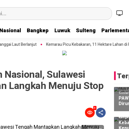
Nasional
Bangkep
Luwuk
Sulteng
Parlementa
Kemarau Picu Kebakaran, 11 Hektare Lahan di Pulau 3B Bakalan Han
 Nasional, Sulawesi
Ter
n Langkah Menuju Stop
Sosia
PAW 
Diru
8
Bangk
Keba
Kepu