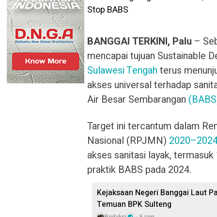
BANGGAI TERKINI, Palu
– Seb
mencapai tujuan Sustainable 
Sulawesi Tengah
terus menunj
akses universal terhadap sanit
Air Besar Sembarangan
(BABS
Target ini tercantum dalam 
Nasional (RPJMN)
2020–202
akses sanitasi layak, termasuk
praktik BABS pada 2024.
Kejaksaan Negeri Banggai Laut Pa
Temuan BPK Sulteng