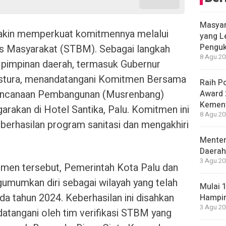
Masyar
akin memperkuat komitmennya melalui
yang L
Penguk
is Masyarakat (STBM). Sebagai langkah
8 Agu 20
a pimpinan daerah, termasuk Gubernur
astura, menandatangani Komitmen Bersama
Raih P
encanaan Pembangunan (Musrenbang)
Award 
Kement
garakan di Hotel Santika, Palu. Komitmen ini
8 Agu 20
berhasilan program sanitasi dan mengakhiri
Menter
Daerah
3 Agu 20
itmen tersebut, Pemerintah Kota Palu dan
umumkan diri sebagai wilayah yang telah
Mulai 
a tahun 2024. Keberhasilan ini disahkan
Hampir
3 Agu 20
ndatangani oleh tim verifikasi STBM yang