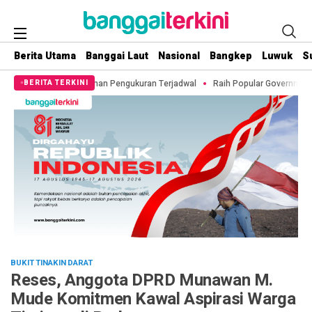
Berita Utama
Banggai Laut
Nasional
Bangkep
Luwuk
S
ayanan Pengukuran Terjadwal
Raih Popular Government Institutions Award 2
BERITA TERKINI
BUKIT TINAKIN DARAT
Reses, Anggota DPRD Munawan M.
Mude Komitmen Kawal Aspirasi Warga