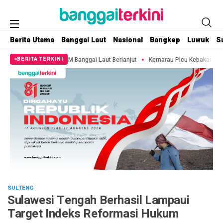
Berita Utama
Banggai Laut
Nasional
Bangkep
Luwuk
S
AM Banggai Laut Berlanjut
Kemarau Picu Kebakaran, 11 Hektare Lahan di Pu
BERITA TERKINI
SULTENG
Sulawesi Tengah Berhasil Lampaui
Target Indeks Reformasi Hukum