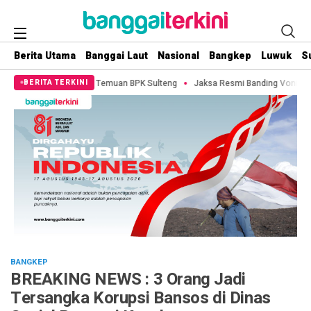
Berita Utama
Banggai Laut
Nasional
Bangkep
Luwuk
S
emuan BPK Sulteng
Jaksa Resmi Banding Vonis NM, SF dan ASD, Kasus Korup
BERITA TERKINI
BANGKEP
BREAKING NEWS : 3 Orang Jadi
Tersangka Korupsi Bansos di Dinas