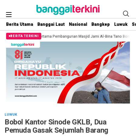
Berita Utama
Banggai Laut
Nasional
Bangkep
Luwuk
S
tu Pertama Pembangunan Masjid Jami Al-Bina Tano Bononungan
Sinergi Ant
BERITA TERKINI
LUWUK
Bobol Kantor Sinode GKLB, Dua
Pemuda Gasak Sejumlah Barang