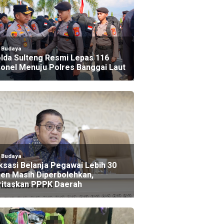
l Budaya
lda Sulteng Resmi Lepas 116
onel Menuju Polres Banggai Laut
l Budaya
ksasi Belanja Pegawai Lebih 30
en Masih Diperbolehkan,
ritaskan PPPK Daerah