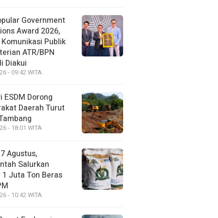
opular Government
tions Award 2026,
a Komunikasi Publik
erian ATR/BPN
i Diakui
26 - 09:42 WITA
i ESDM Dorong
akat Daerah Turut
 Tambang
26 - 18:01 WITA
17 Agustus,
ntah Salurkan
 1 Juta Ton Beras
PM
26 - 10:42 WITA