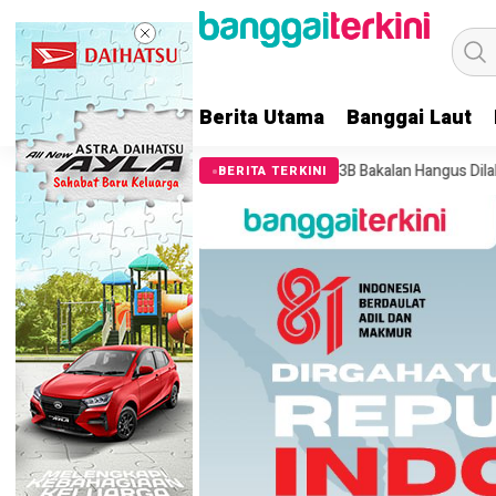
Berita Utama
Banggai Laut
 Lahan di Pulau 3B Bakalan Hangus Dilalap Si Jago Merah
Masyaraka
BERITA TERKINI