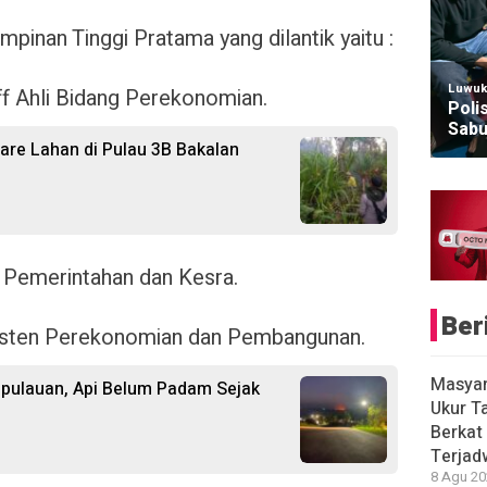
inan Tinggi Pratama yang dilantik yaitu :
Luwuk
ff Ahli Bidang Perekonomian.
Poli
Sabu
are Lahan di Pulau 3B Bakalan
n Pemerintahan dan Kesra.
Ber
Asisten Perekonomian dan Pembangunan.
Masyar
epulauan, Api Belum Padam Sejak
Ukur T
Berkat
Terjad
8 Agu 20