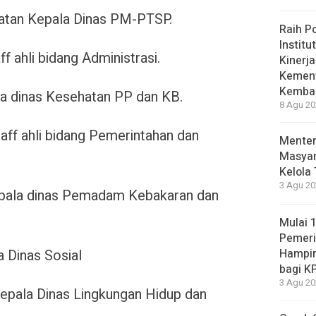
batan Kepala Dinas PM-PTSP.
Raih P
Institu
f ahli bidang Administrasi.
Kinerj
Kement
Kembal
la dinas Kesehatan PP dan KB.
8 Agu 20
taff ahli bidang Pemerintahan dan
Menter
Masyar
Kelola
3 Agu 20
kepala dinas Pemadam Kebakaran dan
Mulai 
Pemeri
Hampir
 Dinas Sosial
bagi K
3 Agu 20
epala Dinas Lingkungan Hidup dan