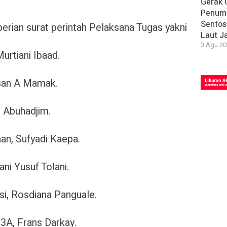
Gerak 
Penum
Sentosa
berian surat perintah Pelaksana Tugas yakni
Laut J
3 Agu 20
urtiani Ibaad.
Irsan A Mamak.
 Abuhadjim.
aan, Sufyadi Kaepa.
ni Yusuf Tolani.
asi, Rosdiana Panguale.
3A, Frans Darkay.