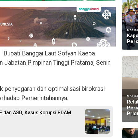
Sosia
Kapo
Pers
 Bupati Banggai Laut Sofyan Kaepa
an Jabatan Pimpinan Tinggi Pratama, Senin
k penyegaran dan optimalisasi birokrasi
terhadap Pemerintahannya.
Sosia
Rela
Pers
F dan ASD, Kasus Korupsi PDAM
Prio