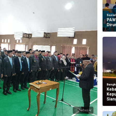
Sosia
PAW 
Diru
Bangk
Keba
Kepu
Sian
Perbesar