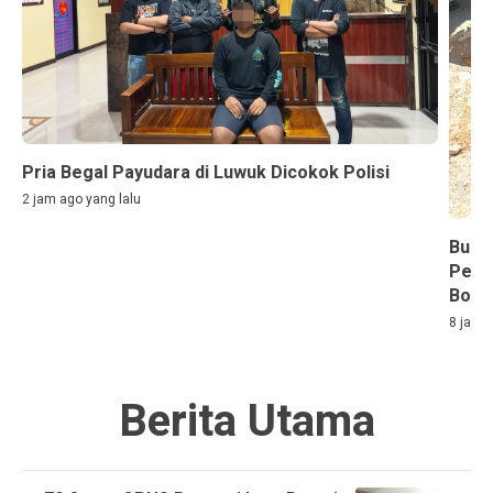
Pria Begal Payudara di Luwuk Dicokok Polisi
2 jam ago yang lalu
Bupa
Pemb
Bono
8 jam a
Berita Utama