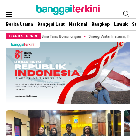
Berita Utama
Banggai Laut
Nasional
Bangkep
Luwuk
S
n Masjid Jami Al-Bina Tano Bononungan
Sinergi Antar Instansi, Kepala Ka
BERITA TERKINI