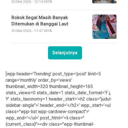
30 Mei 2026 - 12:14 WITA
Rokok Ilegal Masih Banyak
Ditemukan di Banggai Laut
30 Mei 2026 - 11:47 WITA
Selanjutnya
[wpp header=’Trending’ post_type=’post’ limit=5
range=’monthly’ order_by=’views’
thumbnail_width=320 thumbnail_height=165
stats_views=0 stats_date=1 stats_date_format=’F j,
Y’ stats_taxonomy=1 header_start='<h2 class="judul-
sidebar-single">’ header_end='</h2>’ wpp_start='<ul
class="wpp-list wpp-cardview-compact">’
wpp_end='</ul>’ post_html='<li class="
{current_class}"><div class="wpp-thumbnail-