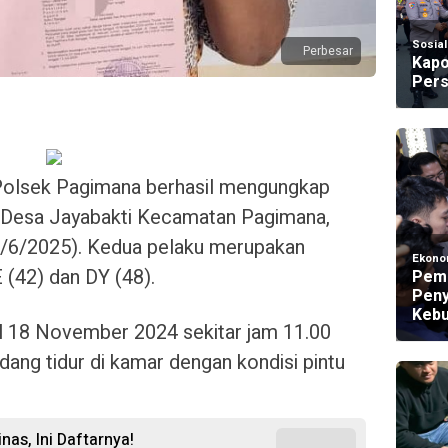
Sosia
Perbesar
Kapo
Pers
olsek Pagimana berhasil mengungkap
di Desa Jayabakti Kecamatan Pagimana,
4/6/2025). Kedua pelaku merupakan
Ekono
 (42) dan DY (48).
Peme
Peny
Kebu
gal 18 November 2024 sekitar jam 11.00
dang tidur di kamar dengan kondisi pintu
nas, Ini Daftarnya!