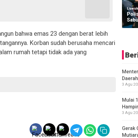
Luwuk
Poli
Sabu
angun bahwa emas 23 dengan berat lebih
ditangannya. Korban sudah berusaha mencari
alam rumah tetapi tidak ada yang
Ber
Menter
Daerah
3 Agu 20
Mulai 
Hampir
3 Agu 20
Gerak 
Mutiara