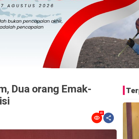
m, Dua orang Emak-
Ter
si
40