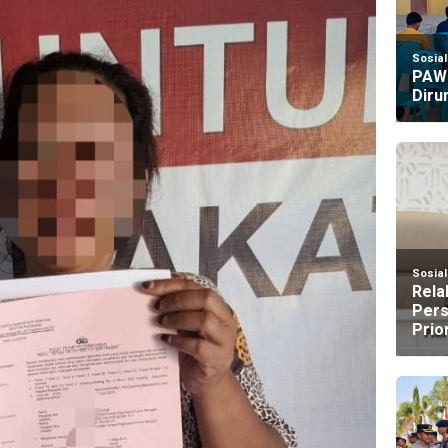
Sosia
PAW 
Diru
Sosia
Rela
Pers
Prio