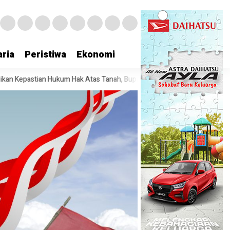
ria
Peristiwa
Ekonomi
 Tanah, Bupati Sofyan Teken MoU Bersama Pertanahan Banggai Laut