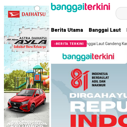
Berita Utama
Banggai Laut
an KPK, Pemkab Banggai Laut Gandeng Kantor Pertanahan Percepat Pen
BERITA TERKINI