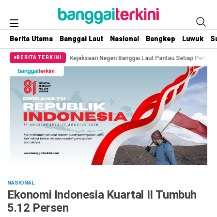
Berita Utama
Banggai Laut
Nasional
Bangkep
Luwuk
S
h
Kejaksaan Negeri Banggai Laut Pantau Setiap Pemberitaan Terkait Temuan
BERITA TERKINI
NASIONAL
Ekonomi Indonesia Kuartal II Tumbuh
5.12 Persen