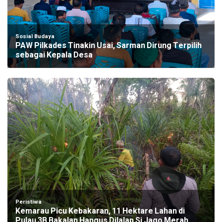
Sosial Budaya
PAW Pilkades Tinakin Usai, Sarman Dirung Terpilih
sebagai Kepala Desa
Peristiwa
Kemarau Picu Kebakaran, 11 Hektare Lahan di
Pulau 3B Bakalan Hangus Dilalap Si Jago Merah