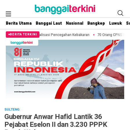
Berita Utama
Banggai Laut
Nasional
Bangkep
Luwuk
S
 Sosialisasi Pencegahan Kebakaran
70 Orang CPNS Banggai Laut Resmi Ter
BERITA TERKINI
SULTENG
Gubernur Anwar Hafid Lantik 36
Pejabat Eselon II dan 3.230 PPPK