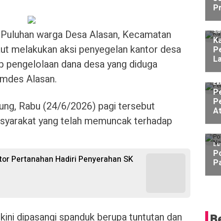
P
So
Puluhan warga Desa Alasan, Kecamatan
K
ut melakukan aksi penyegelan kantor desa
P
L
p pengelolaan dana desa yang diduga
emdes Alasan.
Ek
P
P
ung, Rabu (24/6/2026) pagi tersebut
At
syarakat yang telah memuncak terhadap
Lu
Po
ntor Pertanahan Hadiri Penyerahan SK
P
 kini dipasangi spanduk berupa tuntutan dan
B