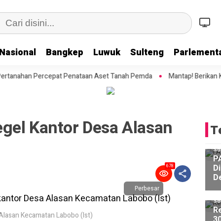
Nasional
Bangkep
Luwuk
Sulteng
Parlementa
pat Penataan Aset Tanah Pemda
Mantap! Berikan Kepastian Hukum H
gel Kantor Desa Alasan
T
So
P
Di
678
D
Perbesar
So
Re
Alasan Kecamatan Labobo (Ist)
3