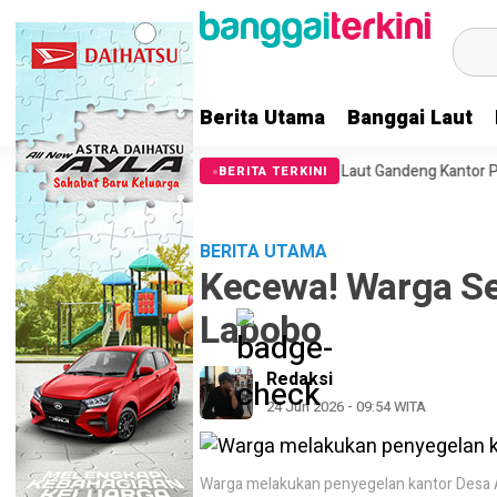
Berita Utama
Banggai Laut
ut Arahan KPK, Pemkab Banggai Laut Gandeng Kantor Pertanahan Perce
BERITA TERKINI
BERITA UTAMA
Kecewa! Warga Se
Labobo
Redaksi
24 Jun 2026 - 09:54 WITA
Warga melakukan penyegelan kantor Desa 