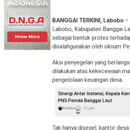
BANGGAI TERKINI, Labobo
– 
Labobo, Kabupaten Banggai La
sebagai bentuk protes terhada
disalahgunakan oleh oknum P
Aksi penyegelan yang berlangs
dilakukan atas kekecewaan ma
pengelolaan keuangan desa.
Sinergi Antar Instansi, Kepala Ka
PNS Pemda Banggai Laut
Redaksi
12 jam
Tak hanya disegel, kantor desa