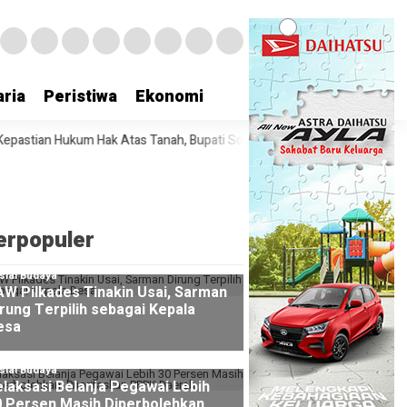
ria
Peristiwa
Ekonomi
ak Atas Tanah, Bupati Sofyan Teken MoU Bersama Pertanahan Banggai L
erpopuler
sial Budaya
AW Pilkades Tinakin Usai, Sarman
rung Terpilih sebagai Kepala
esa
sial Budaya
laksasi Belanja Pegawai Lebih
0 Persen Masih Diperbolehkan,