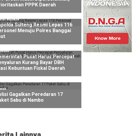
rioritaskan PPPK Daerah
sial Budaya
apolda Sulteng Resmi Lepas 116
ersonel Menuju Polres Banggai
aut
onomi
emerintah Pusat Harus Percepat
enyaluran Kurang Bayar DBH
asi Kebuntuan Fiskal Daerah
wuk
lisi Gagalkan Peredaran 17
aket Sabu di Nambo
erita Lainnya