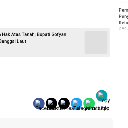
Pem
Peny
Kebu
2 Agu
 Hak Atas Tanah, Bupati Sofyan
Banggai Laut