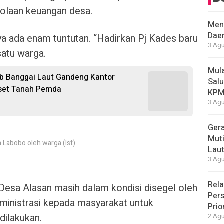
lolaan keuangan desa.
Men
Daer
 ada enam tuntutan. “Hadirkan Pj Kades baru
3 Agu
 satu warga.
Mula
b Banggai Laut Gandeng Kantor
Salu
set Tanah Pemda
KP
3 Agu
Ger
Muti
Labobo oleh warga (Ist)
Lau
3 Agu
Rela
or Desa Alasan masih dalam kondisi disegel oleh
Pers
dministrasi kepada masyarakat untuk
Prio
dilakukan.
2 Agu