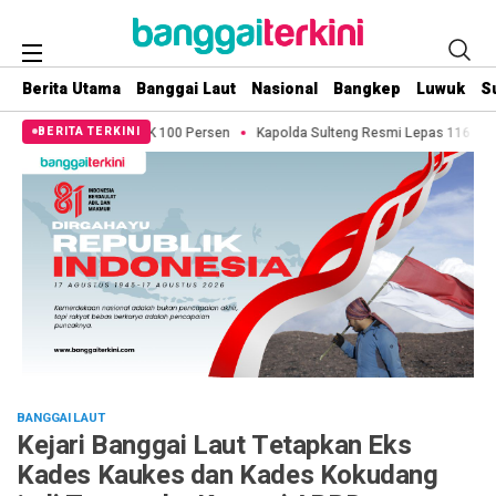
Berita Utama
Banggai Laut
Nasional
Bangkep
Luwuk
S
00 Persen
Kapolda Sulteng Resmi Lepas 116 Personel Menuju Polres Bangga
BERITA TERKINI
BANGGAI LAUT
Kejari Banggai Laut Tetapkan Eks
Kades Kaukes dan Kades Kokudang