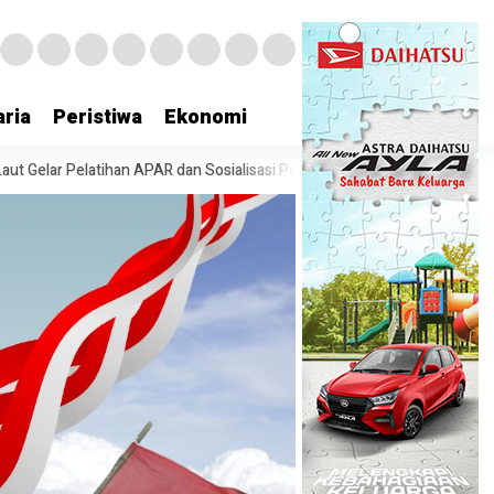
ria
Peristiwa
Ekonomi
 APAR dan Sosialisasi Pencegahan Kebakaran
70 Orang CPNS Bangga