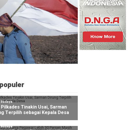
populer
l Budaya
Pilkades Tinakin Usai, Sarman
ng Terpilih sebagai Kepala Desa
l Budaya