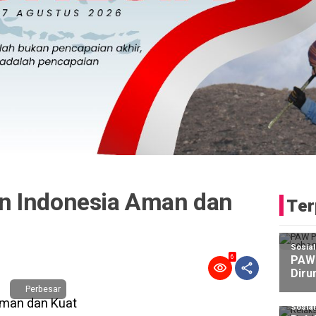
n Indonesia Aman dan
Ter
Sosia
PAW 
6
Diru
Perbesar
Sosia