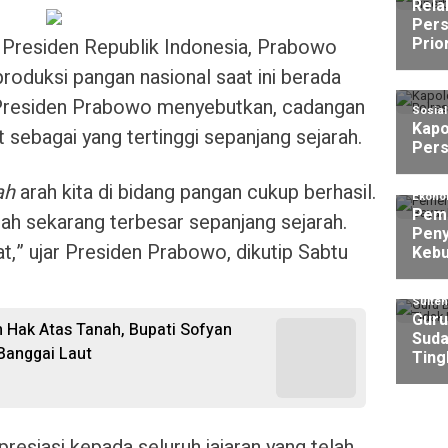
Rela
Pers
Prio
Presiden Republik Indonesia, Prabowo
oduksi pangan nasional saat ini berada
 Presiden Prabowo menyebutkan, cadangan
Sosia
Kapo
 sebagai yang tertinggi sepanjang sejarah.
Pers
ah
arah kita di bidang pangan cukup berhasil.
Ekono
Peme
ah sekarang terbesar sepanjang sejarah.
Peny
at,” ujar Presiden Prabowo, dikutip Sabtu
Kebu
Sulte
Guru
 Hak Atas Tanah, Bupati Sofyan
Suda
Banggai Laut
Ting
esiasi kepada seluruh jajaran yang telah