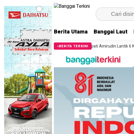
Berita Utama
Banggai Laut
anahan Banggai Laut
Bupati Amirudin Lantik 6 Kepala Dinas, Ini Dafta
BERITA TERKINI