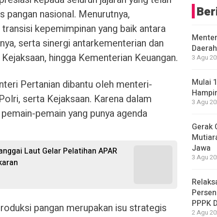
Ber
as pangan nasional. Menurutnya,
ri transisi kepemimpinan yang baik antara
Menter
ya, serta sinergi antarkementerian dan
Daerah
i, Kejaksaan, hingga Kementerian Keuangan.
3 Agu 20
Mulai 
eri Pertanian dibantu oleh menteri-
Hampir
 Polri, serta Kejaksaan. Karena dalam
3 Agu 20
i pemain-pemain yang punya agenda
Gerak 
Mutiara
Jawa
anggai Laut Gelar Pelatihan APAR
3 Agu 20
akaran
Relaks
Persen
PPPK 
oduksi pangan merupakan isu strategis
2 Agu 20