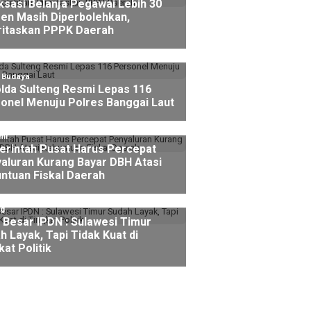
ksasi Belanja Pegawai Lebih 30
en Masih Diperbolehkan,
ritaskan PPPK Daerah
l Budaya
lda Sulteng Resmi Lepas 116
onel Menuju Polres Banggai Laut
mi
rintah Pusat Harus Percepat
aluran Kurang Bayar DBH Atasi
ntuan Fiskal Daerah
ng
 Besar IPDN : Sulawesi Timur
h Layak, Tapi Tidak Kuat di
kat Politik