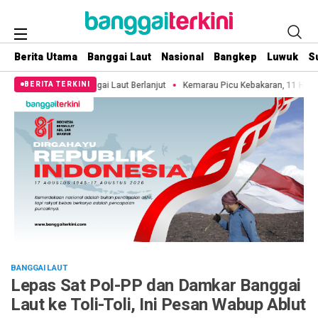
Berita Utama
Banggai Laut
Nasional
Bangkep
Luwuk
S
 Laut Berlanjut
Kemarau Picu Kebakaran, 11 Hektare Lahan di Pulau 3B Baka
BERITA TERKINI
BANGGAI LAUT
Lepas Sat Pol-PP dan Damkar Banggai
Laut ke Toli-Toli, Ini Pesan Wabup Ablut