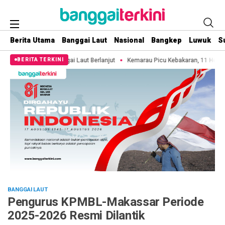
Berita Utama
Banggai Laut
Nasional
Bangkep
Luwuk
S
 Laut Berlanjut
Kemarau Picu Kebakaran, 11 Hektare Lahan di Pulau 3B Bak
BERITA TERKINI
BANGGAI LAUT
Pengurus KPMBL-Makassar Periode
2025-2026 Resmi Dilantik