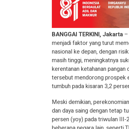
BANGGAI TERKINI, Jakarta
– 
menjadi faktor yang turut me
nasional ke depan, dengan risi
masih tinggi, meningkatnya suk
kerentanan ketahanan pangan da
tersebut mendorong prospek e
tumbuh pada kisaran 3,2 perse
Meski demikian, perekonomian
dan daya saing dengan tetap t
persen (yoy) pada triwulan III-
beberapa negara lain, seperti 