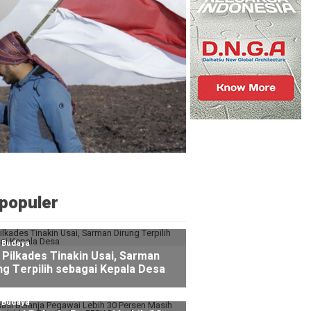
populer
l Budaya
Pilkades Tinakin Usai, Sarman
ng Terpilih sebagai Kepala Desa
l Budaya