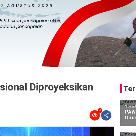
ional Diproyeksikan
Ter
Sosia
PAW 
4
Diru
Sosia