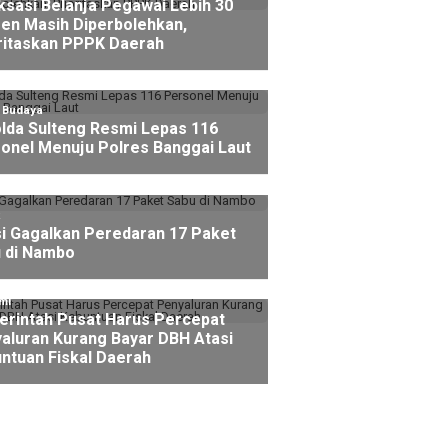
ksasi Belanja Pegawai Lebih 30
en Masih Diperbolehkan,
ritaskan PPPK Daerah
l Budaya
lda Sulteng Resmi Lepas 116
onel Menuju Polres Banggai Laut
si Gagalkan Peredaran 17 Paket
 di Nambo
mi
rintah Pusat Harus Percepat
aluran Kurang Bayar DBH Atasi
ntuan Fiskal Daerah