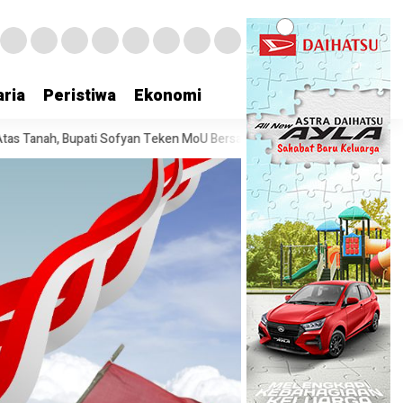
ria
Peristiwa
Ekonomi
eken MoU Bersama Pertanahan Banggai Laut
Bupati Amirudin Lantik 6