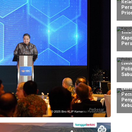
Rela
Pers
Prio
Sosia
Kapo
Pers
Luwuk
Poli
Sabu
Ekono
Peme
Peny
Kebu
Perbesar