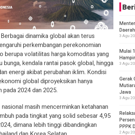
Ber
Menter
Daerah
Berbagai dinamika global akan terus
3 Agu 20
mengaruhi perkembangan perekonomian
Mulai 
ko berupa volatilitas harga komoditas yang
Hampir
u bunga, kendala rantai pasok global, hingga
3 Agu 20
n energi akibat perubahan iklim. Kondisi
Gerak 
konomi global diproyeksikan hanya
Mutiara
n pada 2024 dan 2025.
Jawa
3 Agu 20
 nasional masih mencerminkan ketahanan
Relaks
umbuh pada tingkat yang solid sebesar 4,95
Persen
2024, dimana lebih tinggi dibandingkan
PPPK 
2 Agu 20
Thailand dan Korea Selatan.