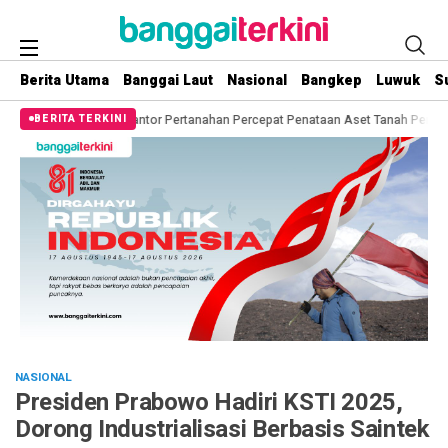
Berita Utama
Banggai Laut
Nasional
Bangkep
Luwuk
S
 Kantor Pertanahan Percepat Penataan Aset Tanah Pemda
Mantap! Berikan 
BERITA TERKINI
NASIONAL
Presiden Prabowo Hadiri KSTI 2025,
Dorong Industrialisasi Berbasis Saintek