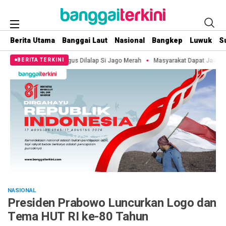
Berita Utama
Banggai Laut
Nasional
Bangkep
Luwuk
S
angus Dilalap Si Jago Merah
Masyarakat Dapat Jadwal Ukur Tanah yang Lebi
BERITA TERKINI
NASIONAL
Presiden Prabowo Luncurkan Logo dan
Tema HUT RI ke-80 Tahun