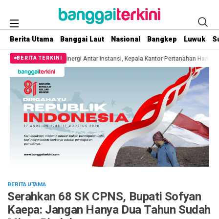
Berita Utama
Banggai Laut
Nasional
Bangkep
Luwuk
S
Sinergi Antar Instansi, Kepala Kantor Pertanahan Hadiri Penyerahan SK PNS Pe
BERITA TERKINI
BERITA UTAMA
Serahkan 68 SK CPNS, Bupati Sofyan
Kaepa: Jangan Hanya Dua Tahun Sudah