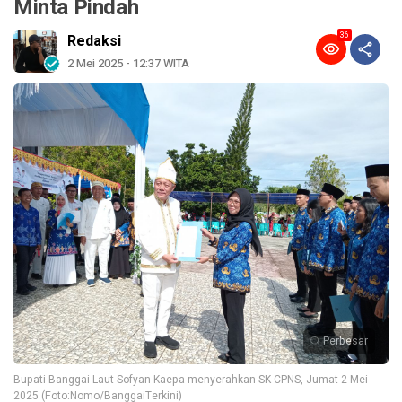
Minta Pindah
36
Redaksi
2 Mei 2025 - 12:37 WITA
Perbesar
Bupati Banggai Laut Sofyan Kaepa menyerahkan SK CPNS, Jumat 2 Mei
2025 (Foto:Nomo/BanggaiTerkini)