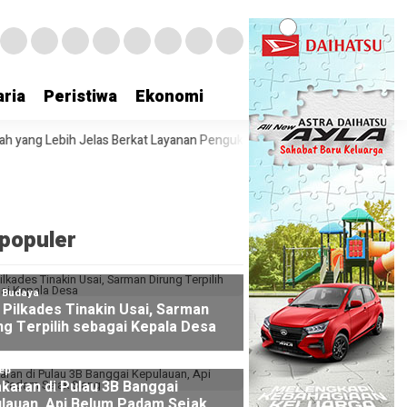
ria
Peristiwa
Ekonomi
s Berkat Layanan Pengukuran Terjadwal
Raih Popular Government In
populer
l Budaya
Pilkades Tinakin Usai, Sarman
ng Terpilih sebagai Kepala Desa
ep
karan di Pulau 3B Banggai
lauan, Api Belum Padam Sejak