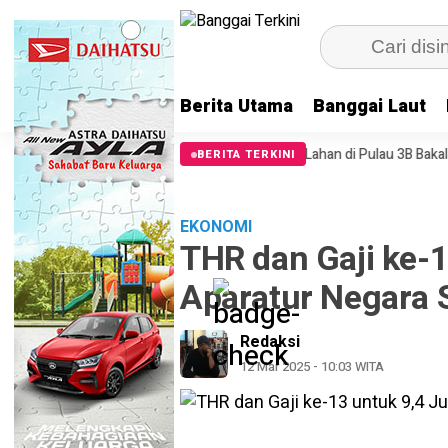
Berita Utama
Banggai Laut
 Picu Kebakaran, 11 Hektare Lahan di Pulau 3B Bakalan Hangus Dilalap 
BERITA TERKINI
EKONOMI
THR dan Gaji ke-1
Aparatur Negara S
Redaksi
12 Mar 2025 - 10:03 WITA