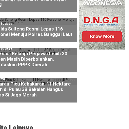
g
l Budaya
lda Sulteng Resmi Lepas 116
onel Menuju Polres Banggai Laut
l Budaya
ksasi Belanja Pegawai Lebih 30
en Masih Diperbolehkan,
ritaskan PPPK Daerah
iwa
rau Picu Kebakaran, 11 Hektare
n di Pulau 3B Bakalan Hangus
lap Si Jago Merah
ita Lainnya