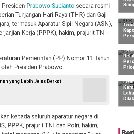
Sian
 Presiden
Prabowo Subianto
secara resmi
ian Tunjangan Hari Raya (THR) dan Gaji
egara, termasuk Aparatur Sipil Negara (ASN),
Sosia
Kapo
anjian Kerja (PPPK), hakim, prajurit TNI-
Pers
Sosia
Rela
Peraturan Pemerintah (PP) Nomor 11 Tahun
Pers
i oleh Presiden Prabowo.
Prio
nah yang Lebih Jelas Berkat
Perist
Kema
Laha
Dila
ikan kepada seluruh aparatur negara di
, PPPK, prajurit TNI dan Polri, hakim,
Ber