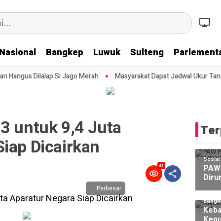
Nasional
Bangkep
Luwuk
Sulteng
Parlementa
Si Jago Merah
Masyarakat Dapat Jadwal Ukur Tanah yang Lebih Jela
3 untuk 9,4 Juta
Ter
iap Dicairkan
Sosia
PAW 
41
Diru
Perbesar
Bangk
Keba
Kepu