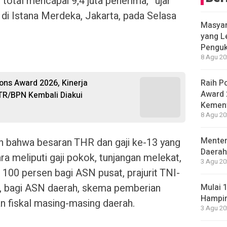
total mencapai 9,4 juta penerima,” ujar
di Istana Merdeka, Jakarta, pada Selasa
Masyar
yang L
Penguk
8 Agu 20
Raih P
ions Award 2026, Kinerja
Award 
TR/BPN Kembali Diakui
Kement
8 Agu 20
Menter
 bahwa besaran THR dan gaji ke-13 yang
Daerah
ra meliputi gaji pokok, tunjangan melekat,
3 Agu 20
r 100 persen bagi ASN pusat, prajurit TNI-
tu, bagi ASN daerah, skema pemberian
Mulai 
Hampir
 fiskal masing-masing daerah.
3 Agu 20