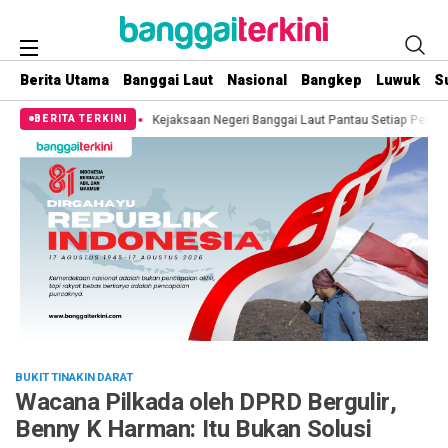
Berita Utama
Banggai Laut
Nasional
Bangkep
Luwuk
S
tih
Kejaksaan Negeri Banggai Laut Pantau Setiap Pemberitaan Terkait Temu
BERITA TERKINI
BUKIT TINAKIN DARAT
Wacana Pilkada oleh DPRD Bergulir,
Benny K Harman: Itu Bukan Solusi