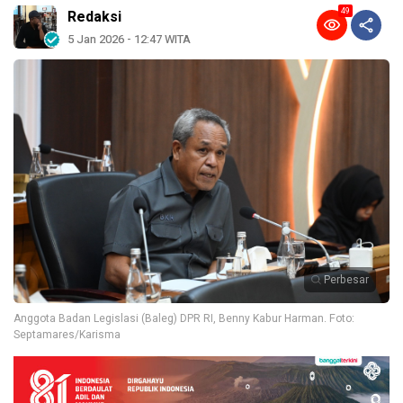
49
Redaksi
5 Jan 2026 - 12:47 WITA
Perbesar
Anggota Badan Legislasi (Baleg) DPR RI, Benny Kabur Harman. Foto:
Septamares/Karisma