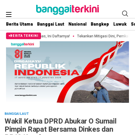
Berita Utama
Banggai Laut
Nasional
Bangkep
Luwuk
S
s, Ini Daftarnya!
Tekankan Mitigasi Dini, Pemkab Banggai Laut Gelar Pelat
BERITA TERKINI
BANGGAI LAUT
Wakil Ketua DPRD Abukar O Sumail
Pimpin Rapat Bersama Dinkes dan