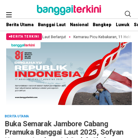
Berita Utama
Banggai Laut
Nasional
Bangkep
Luwuk
S
 Berlanjut
Kemarau Picu Kebakaran, 11 Hektare Lahan di Pulau 3B Bakalan H
BERITA TERKINI
BERITA UTAMA
Buka Semarak Jambore Cabang
Pramuka Banggai Laut 2025, Sofyan