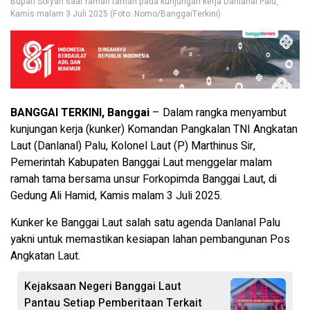
Bupati Sofyan saat ramah tamah pada kunjungan kerja Danlanal Palu,
Kamis malam 3 Juli 2025 (Foto: Nomo/BanggaiTerkini)
BANGGAI TERKINI, Banggai
– Dalam rangka menyambut
kunjungan kerja (kunker) Komandan Pangkalan TNI Angkatan
Laut (Danlanal) Palu, Kolonel Laut (P) Marthinus Sir,
Pemerintah Kabupaten Banggai Laut menggelar malam
ramah tama bersama unsur Forkopimda Banggai Laut, di
Gedung Ali Hamid, Kamis malam 3 Juli 2025.
Kunker ke Banggai Laut salah satu agenda Danlanal Palu
yakni untuk memastikan kesiapan lahan pembangunan Pos
Angkatan Laut.
Kejaksaan Negeri Banggai Laut
Pantau Setiap Pemberitaan Terkait