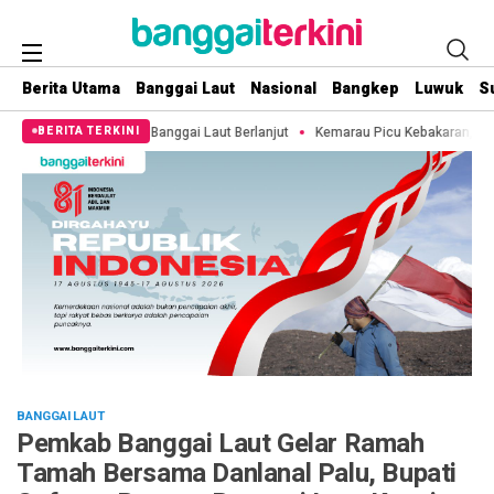
Berita Utama
Banggai Laut
Nasional
Bangkep
Luwuk
S
ai Laut Berlanjut
Kemarau Picu Kebakaran, 11 Hektare Lahan di Pulau 3B B
BERITA TERKINI
BANGGAI LAUT
Pemkab Banggai Laut Gelar Ramah
Tamah Bersama Danlanal Palu, Bupati