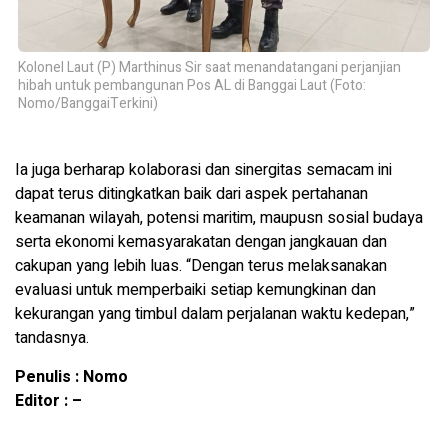
Kolonel Laut (P) Marthinus Sir saat menandatangani perjanjian
hibah untuk pembangunan Pos AL di Banggai Laut (Foto:
Nomo/BanggaiTerkini)
Ia juga berharap kolaborasi dan sinergitas semacam ini
dapat terus ditingkatkan baik dari aspek pertahanan
keamanan wilayah, potensi maritim, maupusn sosial budaya
serta ekonomi kemasyarakatan dengan jangkauan dan
cakupan yang lebih luas. “Dengan terus melaksanakan
evaluasi untuk memperbaiki setiap kemungkinan dan
kekurangan yang timbul dalam perjalanan waktu kedepan,”
tandasnya.
Penulis : Nomo
Editor : –