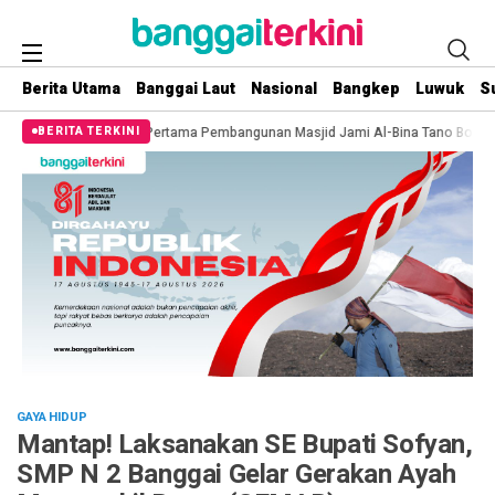
Berita Utama
Banggai Laut
Nasional
Bangkep
Luwuk
S
Batu Pertama Pembangunan Masjid Jami Al-Bina Tano Bononungan
Sinergi 
BERITA TERKINI
GAYA HIDUP
Mantap! Laksanakan SE Bupati Sofyan,
SMP N 2 Banggai Gelar Gerakan Ayah