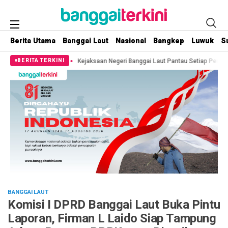
Berita Utama
Banggai Laut
Nasional
Bangkep
Luwuk
S
ih
Kejaksaan Negeri Banggai Laut Pantau Setiap Pemberitaan Terkait Temu
BERITA TERKINI
BANGGAI LAUT
Komisi I DPRD Banggai Laut Buka Pintu
Laporan, Firman L Laido Siap Tampung