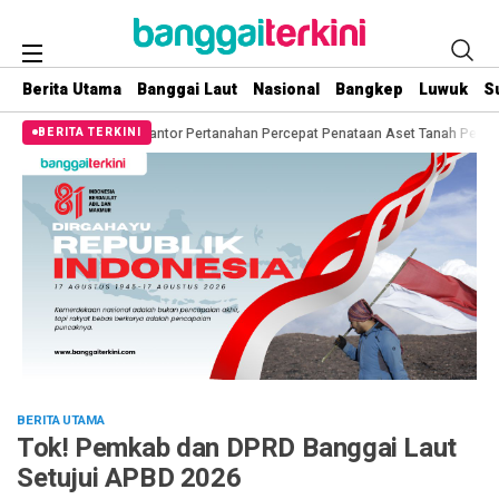
Berita Utama
Banggai Laut
Nasional
Bangkep
Luwuk
S
r Pertanahan Percepat Penataan Aset Tanah Pemda
Mantap! Berikan Kepast
BERITA TERKINI
BERITA UTAMA
Tok! Pemkab dan DPRD Banggai Laut
Setujui APBD 2026