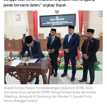
jawab bersama dalam,” ungkap Bupati.
Bupati Sofyan Kaepa menandatangani dokumen APBD 2026,
bersama unsur pimpinan DPRD, Ketua Patwan Kuba dan kedua
Wakilnya Jamaludin R. Bunsiang dan Abukar O. Sumail (Foto :
Nomo/BanggaiTerkini)