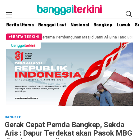
Berita Utama
Banggai Laut
Nasional
Bangkep
Luwuk
S
 Pertama Pembangunan Masjid Jami Al-Bina Tano Bononungan
Sinergi Antar
BERITA TERKINI
BANGKEP
Gerak Cepat Pemda Bangkep, Sekda
Aris : Dapur Terdekat akan Pasok MBG