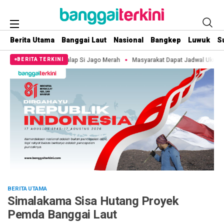
Berita Utama
Banggai Laut
Nasional
Bangkep
Luwuk
S
 Si Jago Merah
Masyarakat Dapat Jadwal Ukur Tanah yang Lebih Jelas Berka
BERITA TERKINI
BERITA UTAMA
Simalakama Sisa Hutang Proyek
Pemda Banggai Laut