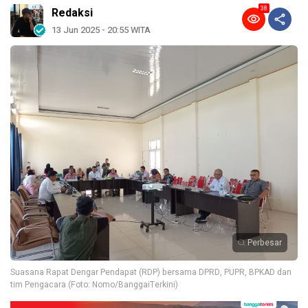
38
Redaksi
13 Jun 2025 - 20:55 WITA
Perbesar
Suasana Rapat Dengar Pendapat (RDP) bersama DPRD, PUPR, BPKAD dan
tim Pengacara (Foto: Nomo/BanggaiTerkini)