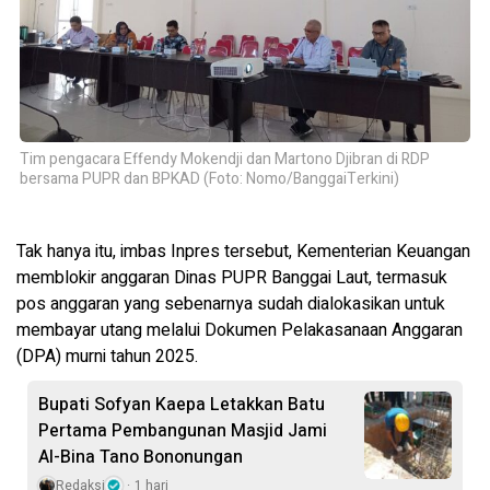
Tim pengacara Effendy Mokendji dan Martono Djibran di RDP
bersama PUPR dan BPKAD (Foto: Nomo/BanggaiTerkini)
Tak hanya itu, imbas Inpres tersebut, Kementerian Keuangan
memblokir anggaran Dinas PUPR Banggai Laut, termasuk
pos anggaran yang sebenarnya sudah dialokasikan untuk
membayar utang melalui Dokumen Pelakasanaan Anggaran
(DPA) murni tahun 2025.
Bupati Sofyan Kaepa Letakkan Batu
Pertama Pembangunan Masjid Jami
Al-Bina Tano Bononungan
Redaksi
1 hari