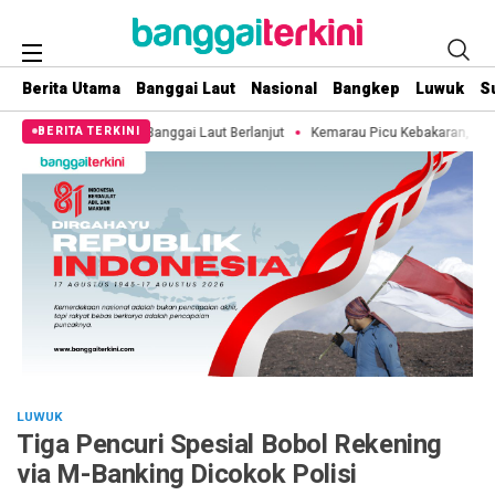
Berita Utama
Banggai Laut
Nasional
Bangkep
Luwuk
S
 Banggai Laut Berlanjut
Kemarau Picu Kebakaran, 11 Hektare Lahan di Pula
BERITA TERKINI
LUWUK
Tiga Pencuri Spesial Bobol Rekening
via M-Banking Dicokok Polisi