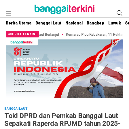
Berita Utama
Banggai Laut
Nasional
Bangkep
Luwuk
S
rlanjut
Kemarau Picu Kebakaran, 11 Hektare Lahan di Pulau 3B Bakalan Han
BERITA TERKINI
BANGGAI LAUT
Tok! DPRD dan Pemkab Banggai Laut
Sepakati Raperda RPJMD tahun 2025-