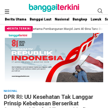
Berita Utama
Banggai Laut
Nasional
Bangkep
Luwuk
S
tu Pertama Pembangunan Masjid Jami Al-Bina Tano Bononungan
Sinergi An
BERITA TERKINI
NASIONAL
DPR RI: UU Kesehatan Tak Langgar
Prinsip Kebebasan Berserikat