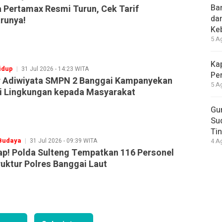
Ba
 Pertamax Resmi Turun, Cek Tarif
da
runya!
Ke
5 A
Ka
idup
31 Jul 2026 - 14:23 WITA
Pe
 Adiwiyata SMPN 2 Banggai Kampanyekan
5 A
i Lingkungan kepada Masyarakat
Gur
Sud
Tin
 Budaya
31 Jul 2026 - 09:39 WITA
4 A
p! Polda Sulteng Tempatkan 116 Personel
truktur Polres Banggai Laut