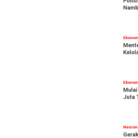
Polis
Namb
Ekonom
Mente
Kelol
Ekonom
Mulai
Juta 
Nasion
Gerak