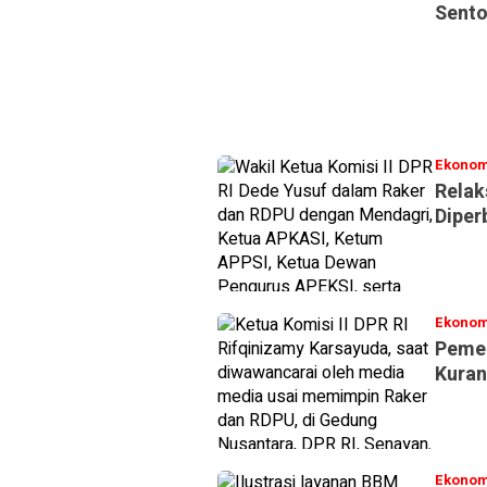
Sento
Ekonom
Relak
Diper
Ekonom
Pemer
Kuran
Ekonom