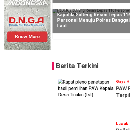
Sosial Budaya
Kapolda Sulteng Resmi Lepas 11
Personel Menuju Polres Banggai
Laut
Banggai
Berita Terkini
Terkini
Gaya H
PAW P
Terpi
Luwuk