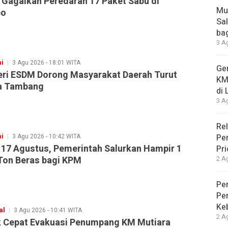
i Gagalkan Peredaran 17 Paket Sabu di
Mu
o
Sa
ba
3 A
i
3 Agu 2026 - 18:01 WITA
Ge
ri ESDM Dorong Masyarakat Daerah Turut
KM
a Tambang
di
3 A
Rel
i
3 Agu 2026 - 10:42 WITA
Pe
 17 Agustus, Pemerintah Salurkan Hampir 1
Pr
Ton Beras bagi KPM
2 A
Pe
Pe
Ke
al
3 Agu 2026 - 10:41 WITA
2 A
 Cepat Evakuasi Penumpang KM Mutiara