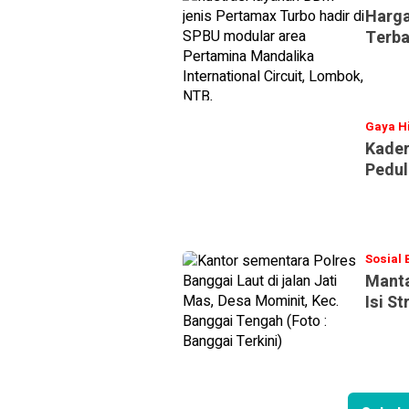
Harga
Terba
Gaya H
Kader
Pedul
Sosial
Manta
Isi S