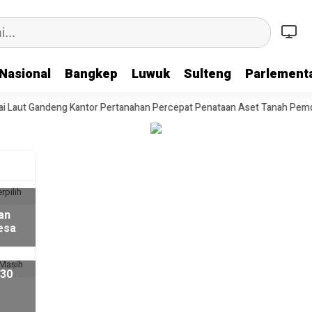
Nasional
Bangkep
Luwuk
Sulteng
Parlementa
deng Kantor Pertanahan Percepat Penataan Aset Tanah Pemda
Mant
an
esa
 30