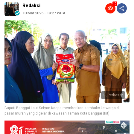
10
Redaksi
10 Mar 2025 - 19:27 WITA
Perbesar
Bupati Banggai Laut Sofyan Kaepa memberikan sembako ke warga di
pasar murah yang digelar di kawasan Taman Kota Banggai (Ist)