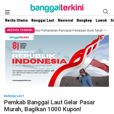
Berita Utama
Banggai Laut
Nasional
Bangkep
Luwuk
S
tor Pertanahan Percepat Penataan Aset Tanah Pemda
Mantap! Berikan Kepa
BERITA TERKINI
BANGGAI LAUT
Pemkab Banggai Laut Gelar Pasar
Murah, Bagikan 1000 Kupon!